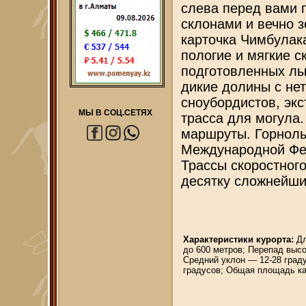
слева перед вами 
склонами и вечно 
карточка Чимбулак
пологие и мягкие 
подготовленных лы
дикие долины с не
сноубордистов, эк
МЫ В СОЦ.СЕТЯХ
трасса для могула
маршруты. Горнол
Международной Фед
Трассы скоростного
десятку сложнейши
Характеристики курорта:
Дл
до 600 метров; Перепад выс
Средний уклон — 12-28 град
градусов; Общая площадь ка