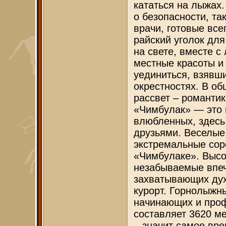
кататься на лыжах.
о безопасности, та
врачи, готовые вс
райский уголок дл
на свете, вместе 
местные красоты и 
уединиться, взявши
окрестностях. В об
рассвет – романтик
«Чимбулак» — это 
влюбленных, здесь 
друзьями. Веселые
экстремальные сор
«Чимбулаке». Высо
незабываемые впеч
захватывающих ду
курорт. Горнолыжн
начинающих и проф
составляет 3620 ме
– значит самое вр