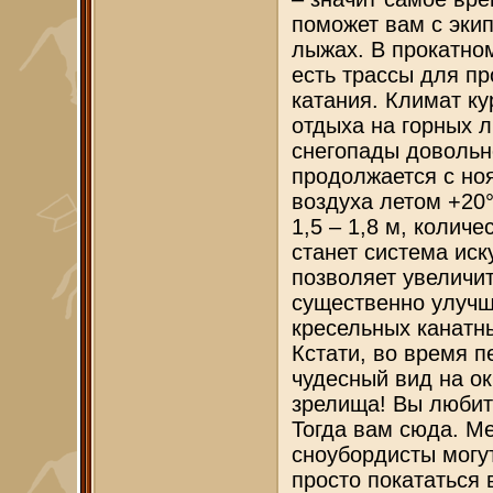
поможет вам с экип
лыжах. В прокатном
есть трассы для п
катания. Климат к
отдыха на горных л
снегопады довольн
продолжается с но
воздуха летом +20
1,5 – 1,8 м, коли
станет система иск
позволяет увеличи
существенно улуч
кресельных канатны
Кстати, во время п
чудесный вид на ок
зрелища! Вы любит
Тогда вам сюда. М
сноубордисты могут
просто покататься 