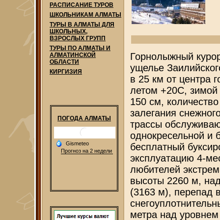
РАСПИСАНИЕ ТУРОВ
ШКОЛЬНИКАМ АЛМАТЫ
ТУРЫ В АЛМАТЫ ДЛЯ
ШКОЛЬНЫХ,
ВЗРОСЛЫХ ГРУПП
ТУРЫ ПО АЛМАТЫ И
Горнолыжный курор
АЛМАТИНСКОЙ
ОБЛАСТИ
ущелье Заилийског
КИРГИЗИЯ
в 25 км от центра 
летом +20С, зимой
150 см, количество
залегания снежног
ПОГОДА АЛМАТЫ
трассы обслуживаю
однокресельной и б
бесплатный буксир
эксплуатацию 4-ме
любителей экстрем
высоты 2260 м, на
(3163 м), перепад 
снегоуплотнительн
метра над уровнем