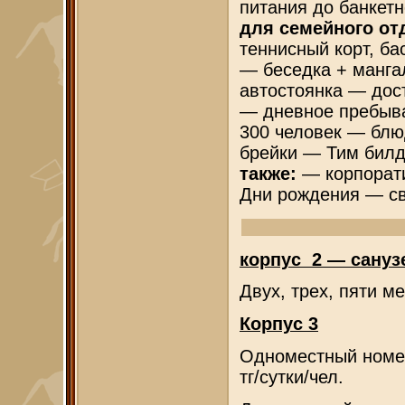
питания до банкет
для семейного от
теннисный корт, ба
— беседка + манга
автостоянка — дос
— дневное пребыва
300 человек — блю
брейки — Тим билд
также:
— корпорат
Дни рождения — с
корпус 2 — сану
Двух, трех, пяти м
Корпус 3
Одноместный номер
тг/сутки/чел.