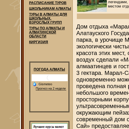
легендами,
РАСПИСАНИЕ ТУРОВ
местом отд
ШКОЛЬНИКАМ АЛМАТЫ
ТУРЫ В АЛМАТЫ ДЛЯ
ШКОЛЬНЫХ,
ВЗРОСЛЫХ ГРУПП
Дом отдыха «Марал
ТУРЫ ПО АЛМАТЫ И
Алатауского Госуд
АЛМАТИНСКОЙ
ОБЛАСТИ
парка, в урочище 
КИРГИЗИЯ
экологически чист
красота этих мест,
воздух сделали «
алмаатинцев и гос
ПОГОДА АЛМАТЫ
3 гектара. Марал-С
одновременно может
проведена полная р
небольшого времен
просторными корпу
ультрасовременным
окружающим пейза
современный дом о
Сай» предоставляе