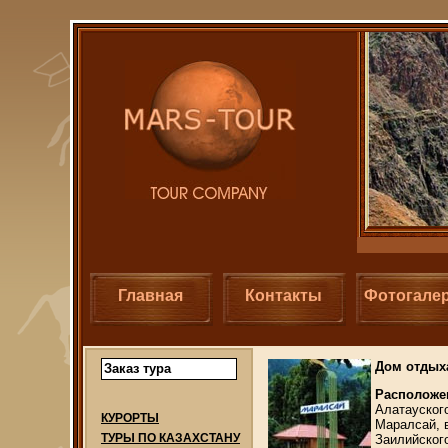
Главная
Контакты
Фотогале
Дом отдых
Заказ тура
Расположе
Алатауског
КУРОРТЫ
Маралсай, 
ТУРЫ ПО КАЗАХСТАНУ
Заилийског