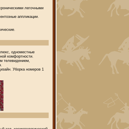
 хроническими легочными
ментозные аппликации.
ические.
 люкс, одноместные
ной комфортности.
ым телевидением,
н.
изайн. Уборка номеров 1
ый зал, косметологический