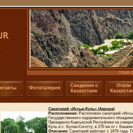
Сведения о
Отели
нтакты
Фотогалерея
Казахстане
Казахста
Санаторий «Иссык-Куль» (Аврора)
Расположение:
Расположен санаторий «Иссы
Государственного оздоровительного объедин
Президента Кыргызской Республики на северн
Куль в с. Булан-Соготту, в 270 км от г. Бишкек
Описание:
Санаторий работает с 1979 года. Г