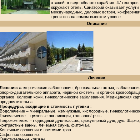
этажей, в виде «белого корабля». 47 гектаров
окружают отель. Санаторий оказывает услуги
международных, деловых встреч, конференци
тренингов на самом высоком уровне.
Описание
Лечение
Лечение:
аллергические заболевания, бронхиальная астма, заболевания
опорно-двигательного аппарата, нервной системы и органов кровообращ
органов, болезни кожи, гинекологические заболевания. Медицинская карт
предпочтительна.
Процедуры, входящие в стоимость путевки :
Водолечение – минеральные, жемчужные, кислородные, гинекологическ
Грязелечение – грязевые аппликации, гальвано/грязь.
Гидрокомплекс – подводный душ-массаж, циркулярный душ, душ Шарко,
контрастные ванны, лечебная сауна, фито-чаи.
Кишечные орошения с настоями трав.
Сифонное орошение.
Очистительные клизмы.