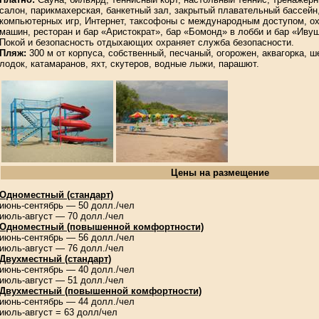
салон, парикмахерская, банкетный зал, закрытый плавательный бассейн
компьютерных игр, Интернет, таксофоны с международным доступом, о
машин, ресторан и бар «Аристократ», бар «Бомонд» в лобби и бар «Ивуш
Покой и безопасность отдыхающих охраняет служба безопасности.
Пляж:
300 м от корпуса, собственный, песчаный, огорожен, аквагорка, ше
лодок, катамаранов, яхт, скутеров, водные лыжи, парашют.
Цены на размещение
Одноместный (стандарт)
июнь-сентябрь — 50 долл./чел
июль-август — 70 долл./чел
Одноместный (повышенной комфортности)
июнь-сентябрь — 56 долл./чел
июль-август — 76 долл./чел
Двухместный (стандарт)
июнь-сентябрь — 40 долл./чел
июль-август — 51 долл./чел
Двухместный (повышенной комфортности)
июнь-сентябрь — 44 долл./чел
июль-август = 63 долл/чел