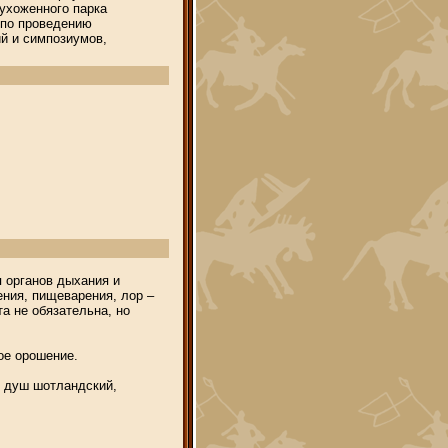
 ухоженного парка
 по проведению
й и симпозиумов,
 органов дыхания и
ения, пищеварения, лор –
а не обязательна, но
ое орошение.
 душ шотландский,