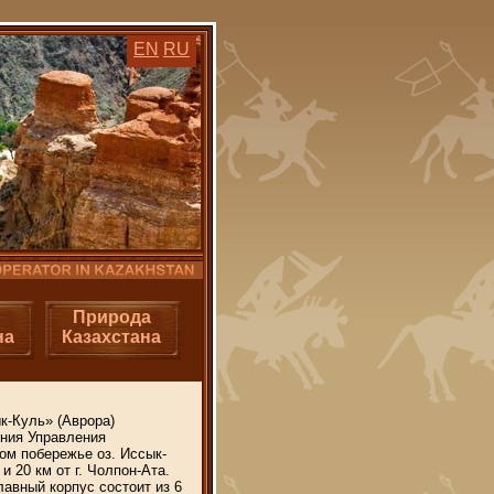
EN
RU
Природа
на
Казахстана
к-Куль» (Аврора)
ения Управления
ом побережье оз. Иссык-
 и 20 км от г. Чолпон-Ата.
лавный корпус состоит из 6