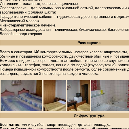
Ингаляции – масляные, солевые, щелочные.
Спелеотерапия – для больных бронхиальной астмой, аллергическими и
заболеваниями (соляная шахта)
Парадонтологический кабинет – гидромассаж десен, грязевые и медика
Механический массаж.
Физиотерапевтическое лечение.
Лабораторные исследования – клинические, биохимические, бактериолог
Бассейн – вода озерная.
Размещение
Всего в санатории 146 комфортабельных номеров класса: апартаменты,
обычные и повышенной комфортности, двухместные обычные и повышен
Номера:
с видом на озеро, элегантная мебель, телевизор со спутников
холодильник, телефон, туалет, ванна с г/х водой (круглосуточно), балко
Номера повышенной комфортности
после ремонта, более современный д
раз в день, выдаются 3 полотенца на каждого человека.
Инфраструктура
Бесплатно:
мини футбол, спорт площадки, детская площадка.
Платно:
Сауна, бильярд, теннисный корт, настольный теннис, тренажерн