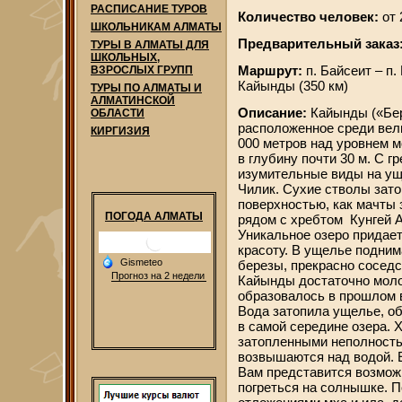
РАСПИСАНИЕ ТУРОВ
Количество человек:
от 
ШКОЛЬНИКАМ АЛМАТЫ
Предварительный заказ
ТУРЫ В АЛМАТЫ ДЛЯ
ШКОЛЬНЫХ,
Маршрут:
п. Байсеит – п.
ВЗРОСЛЫХ ГРУПП
Кайынды (350 км)
ТУРЫ ПО АЛМАТЫ И
АЛМАТИНСКОЙ
Описание:
Кайынды («Бер
ОБЛАСТИ
расположенное среди вели
КИРГИЗИЯ
000 метров над уровнем м
в глубину почти 30 м. С 
изумительные виды на ущ
Чилик. Сухие стволы зат
поверхностью, как мачты
ПОГОДА АЛМАТЫ
рядом с хребтом Кунгей А
Уникальное озеро придае
красоту. В ущелье подни
березы, прекрасно сосед
Кайынды достаточно молод
образовалось в прошлом в
Вода затопила ущелье, о
в самой середине озера. 
затопленными неполност
возвышаются над водой. 
Вам представится возможн
погреться на солнышке. 