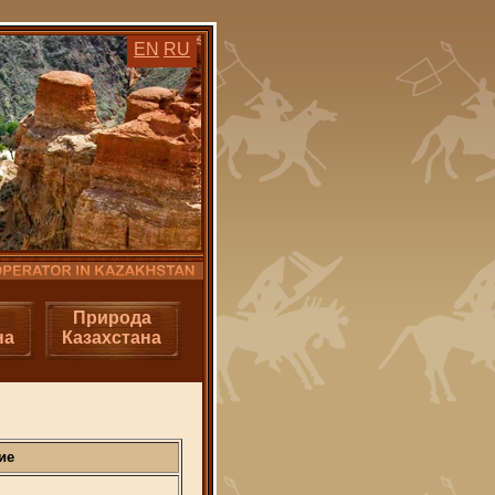
EN
RU
Природа
на
Казахстана
ие