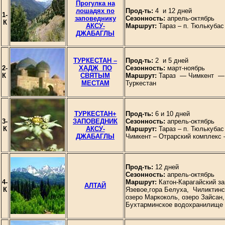
Прогулка на
лошадях по
Прод-ть:
4 и 12 дней
1-
заповеднику
Сезонность:
апрель-октябрь
К
АКСУ-
Маршрут:
Тараз – п. Тюлькубас
ДЖАБАГЛЫ
ТУРКЕСТАН –
Прод-ть:
2 и 5 дней
2-
ХАДЖ ПО
Сезонность:
март-ноябрь
К
СВЯТЫМ
Маршрут:
Тараз — Чимкент — 
МЕСТАМ
Туркестан
ТУРКЕСТАН+
Прод-ть:
6 и 10 дней
3-
ЗАПОВЕДНИК
Сезонность:
апрель-октябрь
К
АКСУ-
Маршрут:
Тараз – п. Тюлькубас
ДЖАБАГЛЫ
Чимкент – Отрарский комплекс 
Прод-ть:
12 дней
Сезонность:
апрель-октябрь
4-
Маршрут:
Катон-Карагайский за
АЛТАЙ
К
Язевое,гора Белуха, Чиликтинс
озеро Маркоколь, озеро Зайсан,
Бухтарминское водохранилище