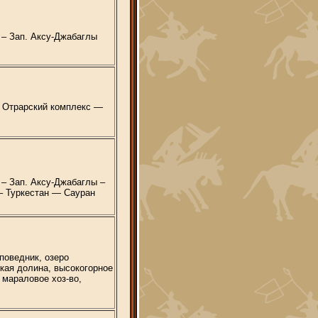
 – Зап. Аксу-Джабаглы
Отрарский комплекс —
 – Зап. Аксу-Джабаглы –
– Туркестан — Сауран
поведник, озеро
кая долина, высокогорное
 мараловое хоз-во,