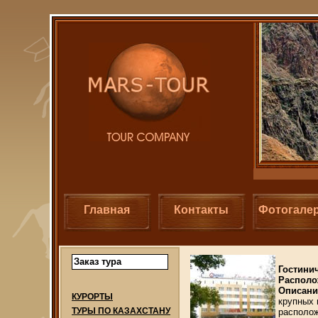
Главная
Контакты
Фотогале
Заказ тура
Гостини
Располо
Описани
КУРОРТЫ
крупных 
ТУРЫ ПО КАЗАХСТАНУ
располож