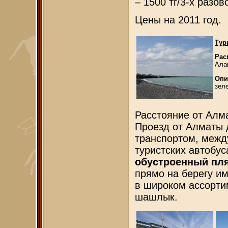
– 1500 тг/3-х разов
Цены на 2011 год.
Тур
Рас
Ала
Опи
зел
Расстояние от Алма
Проезд от Алматы 
транспортом, межд
туристских автобус
обустроенный пл
прямо на берегу и
в широком ассорти
шашлык.