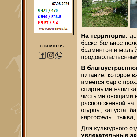
На территории:
де
баскетбольное поле
CONTACT US
бадминтон и малый 
продовольственны
В благоустроенн
питание, которое в
имеется бар с про
спиртными напитка
чистыми овощами и
расположенной на 
огурцы, капуста, б
картофель , тыква,
Для культурного о
увлекательные эк