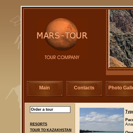
Main
Contacts
Photo Gall
Order a tour
Тур
Рас
Ала
RESORTS
TOUR TO KAZAKHSTAN
Опи