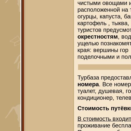
чистыми овощами и
расположенной на 
огурцы, капуста, б
картофель , тыква,
туристов предусм
окрестностям
, во
ущелью познакомят
края: вершины гор
поделочными и по
Турбаза предостав
номера
. Все номе
туалет, душевая, г
кондиционер, телев
Стоимость путёвк
В стоимость входит
проживание беспла